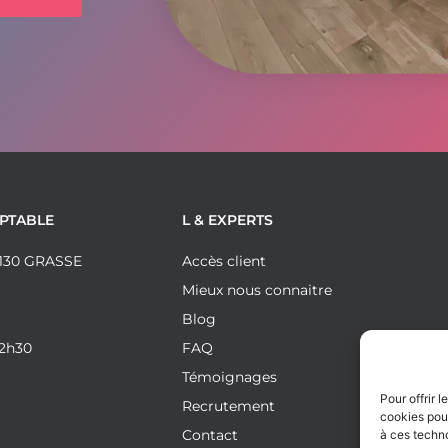
MPTABLE
L & EXPERTS
06130 GRASSE
Accès client
Mieux nous connaitre
Blog
12h30
FAQ
Témoignages
Pour offrir 
Recrutement
cookies pour
Contact
à ces techn