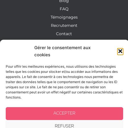
Blog
FAQ
Témoignages
Recrutement
Contact
SERVICES
Gérer le consentement aux
cookies
Création d'entreprise
Micro-entreprise
Pour offrir les meilleures expériences, nous utilisons des technologies
telles que les cookies pour stocker et/ou accéder aux informations des
Conseils
appareils. Le fait de consentir à ces technologies nous permettra de
Comptabilité et gestion d’entreprise
traiter des données telles que le comportement de navigation ou les ID
uniques sur ce site. Le fait de ne pas consentir ou de retirer son
Social
consentement peut avoir un effet négatif sur certaines caractéristiques et
fonctions.
Juridique
Fiscalité
ACCEPTER
Location meublée
Gestion du patrimoine
REFUSER