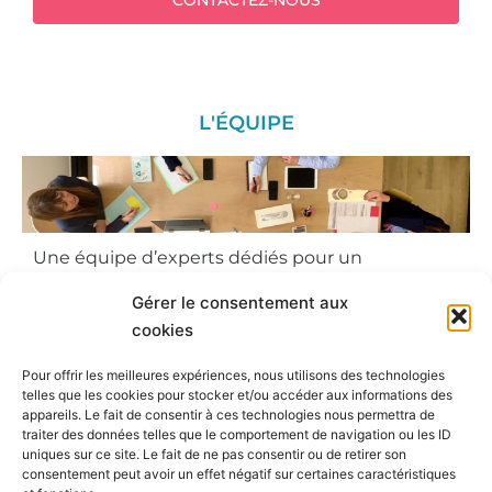
CONTACTEZ-NOUS
L'ÉQUIPE
Une équipe d’experts dédiés pour un
accompagnement sur-mesure.
Gérer le consentement aux
L’équipe L & Experts est composée de
cookies
spécialistes aux compétences complémentaires
Pour offrir les meilleures expériences, nous utilisons des technologies
qui sauront vous accompagner en synergie sur
telles que les cookies pour stocker et/ou accéder aux informations des
tous les sujets concernant votre entreprise et
appareils. Le fait de consentir à ces technologies nous permettra de
traiter des données telles que le comportement de navigation ou les ID
durant toutes les étapes de la vie de votre
uniques sur ce site. Le fait de ne pas consentir ou de retirer son
entreprise.
consentement peut avoir un effet négatif sur certaines caractéristiques